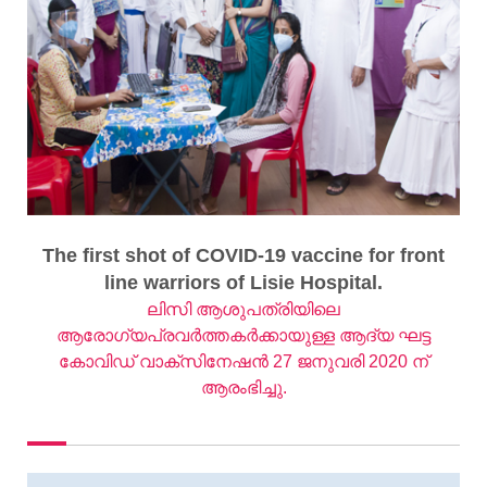
The first shot of COVID-19 vaccine for front
line warriors of Lisie Hospital.
ലിസി ആശുപത്രിയിലെ
ആരോഗ്യപ്രവർത്തകർക്കായുള്ള ആദ്യ ഘട്ട
കോവിഡ് വാക്സിനേഷൻ 27 ജനുവരി 2020 ന്
ആരംഭിച്ചു.