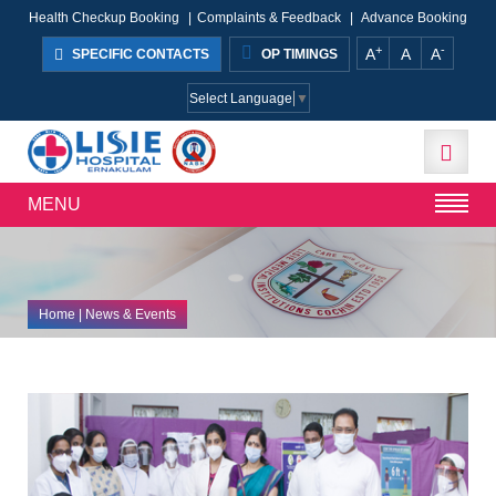
Health Checkup Booking
|
Complaints & Feedback
|
Advance Booking
+
-
A
A
A
SPECIFIC CONTACTS
OP TIMINGS
Select Language
▼
MENU
Home
| News & Events