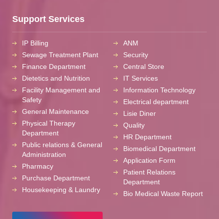
Support Services
IP Billing
ANM
Sewage Treatment Plant
Security
Finance Department
Central Store
Dietetics and Nutrition
IT Services
Facility Management and
Information Technology
Safety
Electrical department
General Maintenance
Lisie Diner
Physical Therapy
Quality
Department
HR Department
Public relations & General
Biomedical Department
Administration
Application Form
Pharmacy
Patient Relations
Purchase Department
Department
Housekeeping & Laundry
Bio Medical Waste Report