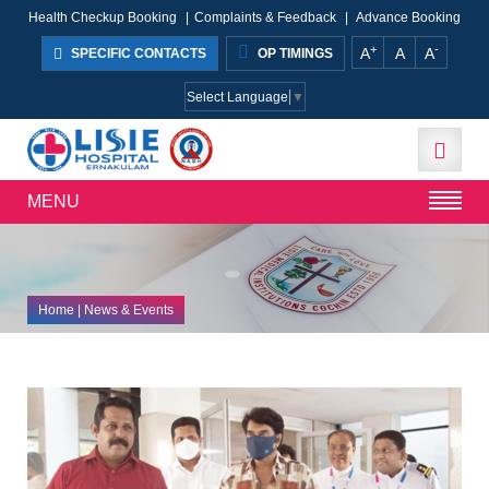
Health Checkup Booking
|
Complaints & Feedback
|
Advance Booking
+
-
A
A
A
SPECIFIC CONTACTS
OP TIMINGS
Select Language
▼
MENU
Home
| News & Events