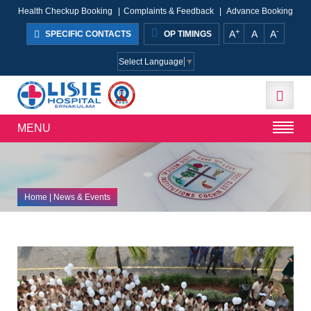
Health Checkup Booking
|
Complaints & Feedback
|
Advance Booking
+
-
A
A
A
SPECIFIC CONTACTS
OP TIMINGS
Select Language
▼
MENU
Home
| News & Events