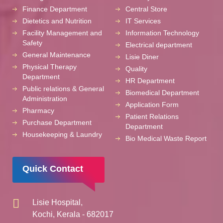
Finance Department
Central Store
Dietetics and Nutrition
IT Services
Facility Management and
Information Technology
Safety
Electrical department
General Maintenance
Lisie Diner
Physical Therapy
Quality
Department
HR Department
Public relations & General
Biomedical Department
Administration
Application Form
Pharmacy
Patient Relations
Purchase Department
Department
Housekeeping & Laundry
Bio Medical Waste Report
Quick Contact
Lisie Hospital,
Kochi, Kerala - 682017