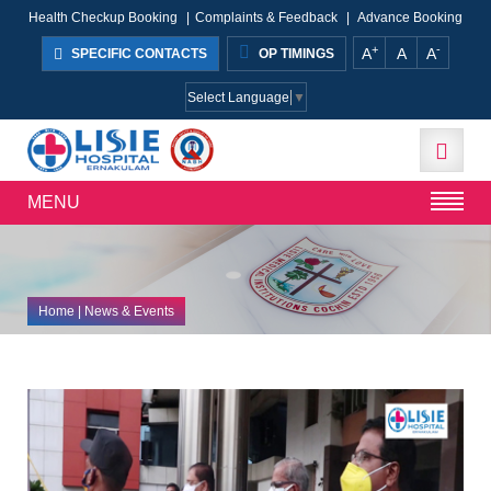
Health Checkup Booking
|
Complaints & Feedback
|
Advance Booking
+
-
A
A
A
SPECIFIC CONTACTS
OP TIMINGS
Select Language
▼
MENU
Home
| News & Events