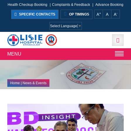
Health Checkup Booking
|
Complaints & Feedback
|
Advance Booking
+
-
A
A
A
SPECIFIC CONTACTS
OP TIMINGS
Select Language
▼
MENU
Home
| News & Events