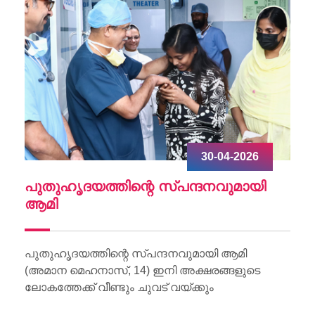
30-04-2026
ചു
പുതുഹൃദയത്തിന്റെ സ്പന്ദനവുമായി
W
ആമി
Wo
Li
പുതുഹൃദയത്തിന്റെ സ്പന്ദനവുമായി ആമി
(അമാന മെഹനാസ്, 14) ഇനി അക്ഷരങ്ങളുടെ
ലോകത്തേക്ക് വീണ്ടും ചുവട് വയ്ക്കും