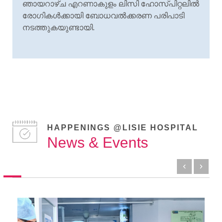
ഞായറാഴ്ച എറണാകുളം ലിസി ഹോസ്പിറ്റലിൽ
രോഗികൾക്കായി ബോധവൽക്കരണ പരിപാടി
നടത്തുകയുണ്ടായി.
HAPPENINGS @LISIE HOSPITAL
News & Events