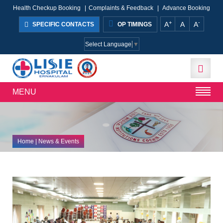
Health Checkup Booking
|
Complaints & Feedback
|
Advance Booking
+
-
A
A
A
SPECIFIC CONTACTS
OP TIMINGS
Select Language
▼
MENU
Home
| News & Events