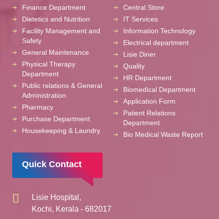
Finance Department
Central Store
Dietetics and Nutrition
IT Services
Facility Management and
Information Technology
Safety
Electrical department
General Maintenance
Lisie Diner
Physical Therapy
Quality
Department
HR Department
Public relations & General
Biomedical Department
Administration
Application Form
Pharmacy
Patient Relations
Purchase Department
Department
Housekeeping & Laundry
Bio Medical Waste Report
Quick Contact
Lisie Hospital,
Kochi, Kerala - 682017