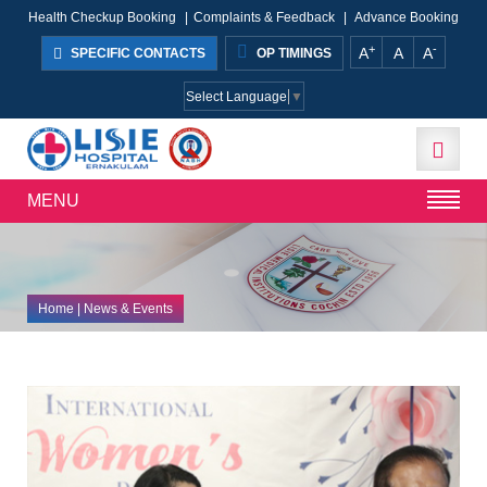
Health Checkup Booking
|
Complaints & Feedback
|
Advance Booking
+
-
A
A
A
SPECIFIC CONTACTS
OP TIMINGS
Select Language
▼
MENU
Home
| News & Events