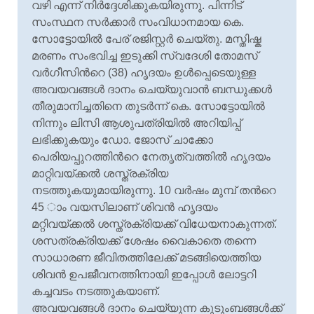
വഴി എന്ന് നിര്
ദ്ദേശിക്കുകയിരുന്നു. പിന്നിട്
സംസ്ഥന സര്
ക്കാര്
സംവിധാനമായ കെ.
സോട്ടോയില്
പേര് രജിസ്റ്റര്
ചെയ്തു. മസ്തിഷ്ക
മരണം സംഭവിച്ച ഇടുക്കി സ്വദേശി തോമസ്
വര്
ഗീസിന്
റെ (38) ഹൃദയം ഉള്
പ്പെടെയുള്ള
അവയവങ്ങള്
ദാനം ചെയ്യുവാന്
ബന്ധുക്കള്
തീരുമാനിച്ചതിനെ തുടര്
ന്ന് കെ. സോട്ടോയില്
നിന്നും ലിസി ആശുപത്രിയില്
അറിയിപ്പ്
ലഭിക്കുകയും ഡോ. ജോസ് ചാക്കോ
പെരിയപ്പുറത്തിന്
റെ നേതൃത്വത്തില്
ഹൃദയം
മാറ്റിവയ്ക്കല്
ശസ്ത്രക്രിയ
നടത്തുകയുമായിരുന്നു. 10 വര്
ഷം മുമ്പ് തന്
റെ
45 ാം വയസിലാണ് ശിവന്
ഹൃദയം
മറ്റിവയ്ക്കല്
ശസ്ത്രക്രിയക്ക് വിധേയനാകുന്നത്.
ശസത്രക്രിയക്ക് ശേഷം വൈകാതെ തന്നെ
സാധാരണ ജീവിതത്തിലേക്ക് മടങ്ങിയെത്തിയ
ശിവന്
ഉപജീവനത്തിനായി ഇപ്പോള്
ലോട്ടറി
കച്ചവടം നടത്തുകയാണ്.
അവയവങ്ങൾ ദാനം ചെയ്യുന്ന കുടുംബങ്ങൾക്ക്