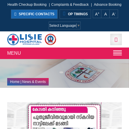
Health Checkup Booking
|
Complaints & Feedback
|
Advance Booking
+
-
A
A
A
SPECIFIC CONTACTS
OP TIMINGS
Select Language
▼
MENU
Home
| News & Events