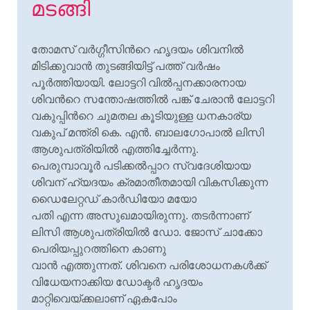
മടങ്ങി
തോമസ് വര്
ഗ്ഗീസിന്
റെ ഹൃദയം ശിവനില്
മിടിക്കുവാന്
തുടങ്ങിയിട്ട് പത്ത് വര്
ഷം
പൂര്
ത്തിയായി. ലോട്ടറി വില്
പ്പനക്കാരനായ
ശിവന്
റെ സന്തോഷത്തില്
പങ്ക് ചേരാന്
ലോട്ടറി
വകുപ്പിന്
റെ ചുമതല കൂടിയുള്ള ധനകാര്യ
വകുപ് മന്ത്രി കെ. എന്
. ബാലഗോപാല്
ലിസി
ആശുപത്രിയില്
എത്തിച്ചേര്
ന്നു.
പെരുമ്പാവൂര്
പടിക്കല്
പ്പാറ സ്വദേശിയായ
ശിവന് ഹ്യദയം ക്രമാതീതമായി വികസിക്കുന്ന
ഡൈലേറ്റഡ് കാര്
ഡിയോ മയോ
പതി എന്ന അസുഖമായിരുന്നു. തടര്
ന്നാണ്
ലിസി ആശുപത്രിയില്
ഡോ. ജോസ് ചാക്കോ
പെരിയപ്പുറത്തിനെ കാണു
വാന്
എത്തുന്നത്. ശിവനെ പരിശോധനകള്
ക്ക്
വിധേയനാക്കിയ ഡോക്ടര്
ഹൃദയം
മാറ്റിവെയ്ക്കലാണ് ഏകപോം