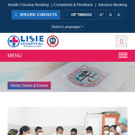
Health Checkup Booking
|
Complaints & Feedback
|
Advance Booking
+
-
A
A
A
SPECIFIC CONTACTS
OP TIMINGS
Select Language
▼
MENU
Home
| News & Events