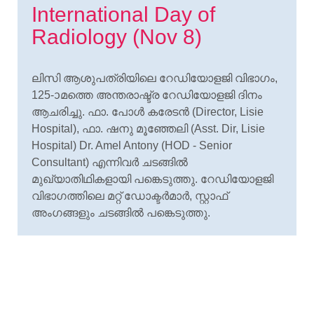
International Day of
Radiology (Nov 8)
ലിസി ആശുപത്രിയിലെ റേഡിയോളജി വിഭാഗം,
125-ᦱമത്തെ അന്തരാഷ്ട്ര റേഡിയോളജി ദിനം
ആചരിച്ചു. ഫാ. പോൾ കരേടൻ (Director, Lisie
Hospital), ഫാ. ഷനു മൂഞ്ഞേലി (Asst. Dir, Lisie
Hospital) Dr. Amel Antony (HOD - Senior
Consultant) എന്നിവർ ചടങ്ങിൽ
മുഖ്യാതിഥികളായി പങ്കെടുത്തു. റേഡിയോളജി
വിഭാഗത്തിലെ മറ്റ് ഡോക്ടർമാർ, സ്റ്റാഫ്
അംഗങ്ങളും ചടങ്ങിൽ പങ്കെടുത്തു.