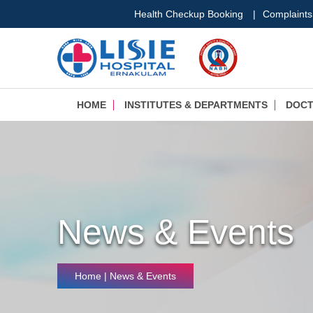
Health Checkup Booking
|
Complaints
HOME
INSTITUTES & DEPARTMENTS
DOC
News & Events
Home
| News & Events