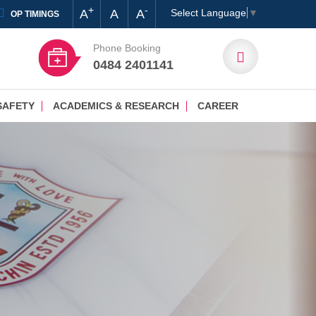
+
-
A
A
A
Select Language
▼
OP TIMINGS
Phone Booking
0484 2401141
SAFETY
ACADEMICS & RESEARCH
CAREER