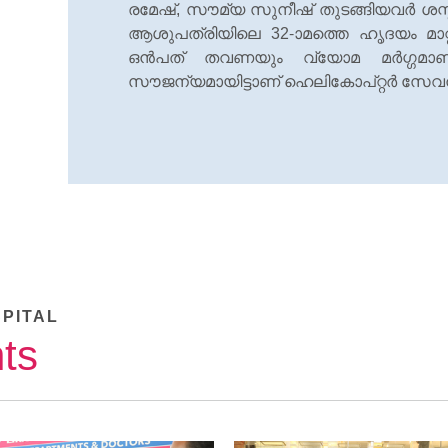
രമേഷ്, സൗമ്യ സുനീഷ് തുടങ്ങിയവര്‍ ശസ്ത
ആശുപത്രിയിലെ 32-ാമത്തെ ഹൃദയം മാറ്റി
ഒന്‍പത് തവണയും വ്യോമ മര്‍ഗ്ഗമാണ്
സൗജന്യമായിട്ടാണ് ഹെലികോപ്റ്റര്‍ സേവനം സ
SPITAL
ts