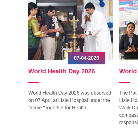
2026
07-04-2026
World Health Day 2026
World
ി
World Health Day 2026 was observed
The Pati
on 07 April at Lisie Hospital under the
Lisie Ho
ദനവുമായി
theme “Together for Health.
Work Day
4) ഇനി
compassi
് വീണ്ടും
responsib