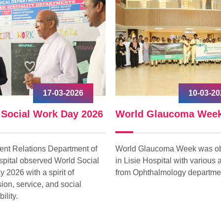
17-03-2026
10-03-20
 Social Work Day 2026
World Glaucoma Wee
ent Relations Department of
World Glaucoma Week was o
spital observed World Social
in Lisie Hospital with various a
 2026 with a spirit of
from Ophthalmology departme
on, service, and social
ility.