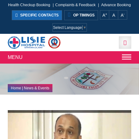
Health Checkup Booking
|
Complaints & Feedback
|
Advance Booking
+
-
A
A
A
SPECIFIC CONTACTS
OP TIMINGS
Select Language
▼
MENU
Home
| News & Events