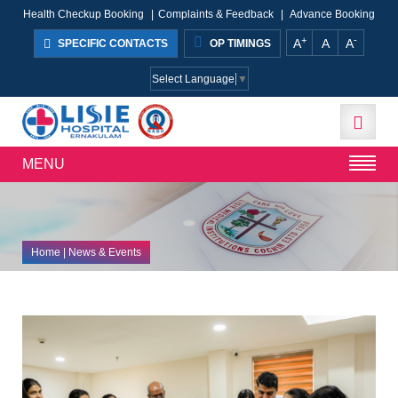
Health Checkup Booking
|
Complaints & Feedback
|
Advance Booking
+
-
A
A
A
SPECIFIC CONTACTS
OP TIMINGS
Select Language
▼
MENU
Home
| News & Events