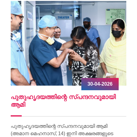
30-04-2026
ചു
പുതുഹൃദയത്തിന്റെ സ്പന്ദനവുമായി
W
ആമി
Wo
Li
പുതുഹൃദയത്തിന്റെ സ്പന്ദനവുമായി ആമി
(അമാന മെഹനാസ്, 14) ഇനി അക്ഷരങ്ങളുടെ