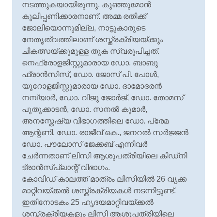
നടത്തുകയായിരുന്നു. കുഞ്ഞുമോൻ
കൂലിപ്പണിക്കാരനാണ്. അമ്മ രതിക്ക്
ജോലിയൊന്നുമില്ല, നാട്ടുകാരുടെ
നേതൃത്വത്തിലാണ് ശസ്ത്രക്രിയയ്ക്കും
ചികത്സയ്ക്കുമുള്ള തുക സ്വരൂപിച്ചത്.
നെഫ്രോളജിസ്റ്റുമാരായ ഡോ. ബാബു
ഫ്രാൻസിസ്, ഡോ. ജോസ് പി. പോൾ,
യൂറോളജിസ്റ്റുമാരായ ഡോ. ദാമോദരൻ
നമ്പ്യാർ, ഡോ. വിജു ജോർജ്, ഡോ. തോമസ്
പുതുക്കാടൻ, ഡോ. സനൽ കുമാർ,
അനസ്തേഷ്യ വിഭാഗത്തിലെ ഡോ. പ്രേമ
ആന്റണി, ഡോ. രാജീവ് കെ., ജനറൽ സർജ്ജൻ
ഡോ. പൗലോസ് ജേക്കബ് എന്നിവർ
ചേർന്നതാണ് ലിസി ആശുപത്രിയിലെ കിഡ്‌നി
ട്രാൻസ്‌പ്ലാന്റ് വിഭാഗം.
കോവിഡ് കാലത്ത് മാത്രം ലിസിയിൽ 26 വൃക്ക
മാറ്റിവയ്ക്കൽ ശസ്ത്രക്രിയകൾ നടന്നിട്ടുണ്ട്.
ഇതിനോടകം 25 ഹൃദയമാറ്റിവയ്ക്കൽ
ശസ്ത്രക്രിയകളും ലിസി ആശുപത്രിയിലെ