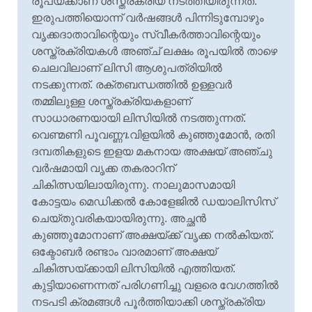
രൂപയ്ക്കാണ് ശസ്ത്രക്രിയ നടത്തിയിരുന്നത്.
ഇരുപത്തിയൊന്ന് വർഷങ്ങൾ പിന്നിടുമ്പോഴും
വൃക്കദാതാവിന്റെയും സ്വീകർത്താവിന്റെയും
ശസ്ത്രക്രിയകൾ അഞ്ച് ലക്ഷം രൂപയിൽ താഴെ
ചെലവിലാണ് ലിസി ആശുപത്രിയിൽ
നടക്കുന്നത്. രക്തബന്ധത്തിൽ ഉള്ളവർ
തമ്മിലുള്ള ശസ്ത്രക്രിയകളാണ്
സാധാരണയായി ലിസിയിൽ നടത്തുന്നത്.
വെണ്മണി പൂവണ്ണጌവിളയിൽ കുഞ്ഞുമോൻ, രതി
ദമ്പതികളുടെ ഇളയ മകനായ അക്ഷയ് അഞ്ചു
വർഷമായി വൃക്ക തകരാറിന്‌
ചികിത്സയിലായിരുന്നു. നാലുമാസമായി
കോട്ടയം മെഡിക്കൽ കോളേജിൽ ഡയാലിസിസ്
ചെയ്തുവരികയായിരുന്നു. അച്ഛൻ
കുഞ്ഞുമോനാണ് അക്ഷയ്ക്ക് വൃക്ക നൽകിയത്.
ഒക്ടോബർ രണ്ടാം വാരമാണ് അക്ഷയ്
ചികിത്സയ്ക്കായി ലിസിയിൽ എത്തിയത്.
കുട്ടിയാണെന്നത് പരിഗണിച്ചു വളരെ വേഗത്തിൽ
നടപടി ക്രമങ്ങൾ പൂർത്തിയാക്കി ശസ്ത്രക്രിയ