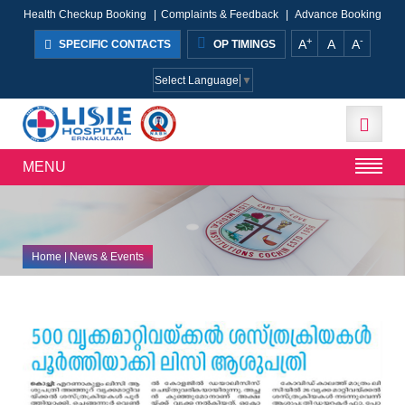
Health Checkup Booking
|
Complaints & Feedback
|
Advance Booking
+
-
A
A
A
SPECIFIC CONTACTS
OP TIMINGS
Select Language
▼
MENU
Home
| News & Events