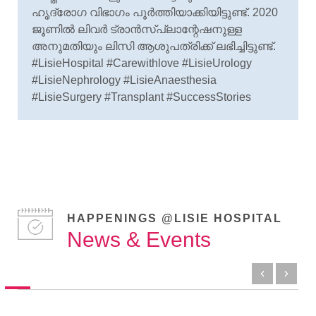
ഹൃദ്രോഗ വിഭാഗം പൂർത്തിയാക്കിയിട്ടുണ്ട്. 2020
ജൂണിൽ ലിവർ ട്രാൻസ്‌പ്ലാന്റേഷനുള്ള
അനുമതിയും ലിസി ആശുപത്രിക്ക് ലഭിച്ചിട്ടുണ്ട്.
#LisieHospital
#Carewithlove
#LisieUrology
#LisieNephrology
#LisieAnaesthesia
#LisieSurgery
#Transplant
#SuccessStories
HAPPENINGS @LISIE HOSPITAL
News & Events